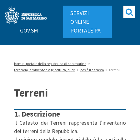
Repubblica
Mo
SERVIZI
di
ri
ONLINE
San
GOV.SM
PORTALE PA
Marino
home - portale della repubblica di san marino
>
territorio, ambiente e agricoltura, eudr
>
cos'è il catasto
>
terreni
Terreni
1. Descrizione
Il Catasto dei Terreni rappresenta l’inventario
dei terreni della Repubblica.
Il minimo modulo inventariabile è la particella