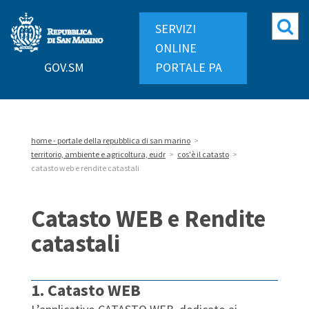
Repubblica
Mo
SERVIZI
di
ri
ONLINE
San
GOV.SM
PORTALE PA
Marino
home - portale della repubblica di san marino
>
territorio, ambiente e agricoltura, eudr
>
cos'è il catasto
>
catasto web e rendite catastali
Catasto WEB e Rendite
catastali
1. Catasto WEB