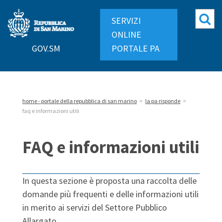
Repubblica
Mo
SERVIZI
di
ri
ONLINE
San
GOV.SM
PORTALE PA
Marino
home - portale della repubblica di san marino
>
la pa risponde
>
faq e informazioni utili
FAQ e informazioni utili
In questa sezione è proposta una raccolta delle
domande più frequenti e delle informazioni utili
in merito ai servizi del Settore Pubblico
Allargato.