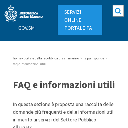
Repubblica
Mo
SERVIZI
di
ri
ONLINE
San
GOV.SM
PORTALE PA
Marino
home - portale della repubblica di san marino
>
la pa risponde
>
faq e informazioni utili
FAQ e informazioni utili
In questa sezione è proposta una raccolta delle
domande più frequenti e delle informazioni utili
in merito ai servizi del Settore Pubblico
Allargato.