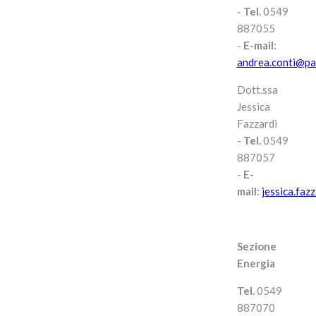
-
Tel.
0549
887055
-
E-mail:
andrea.conti@pa
Dott.ssa
Jessica
Fazzardi
-
Tel.
0549
887057
-
E-
mail:
jessica.faz
Sezione
Energia
Tel.
0549
887070