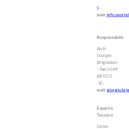
E-
mail:
info.sport
Responsabile
Arch.
Giorgio
Brigliadori
-
Tel.
0549
887072
-
E-
mail:
giorgio.bri
Esperto
Tecnico
Geom.