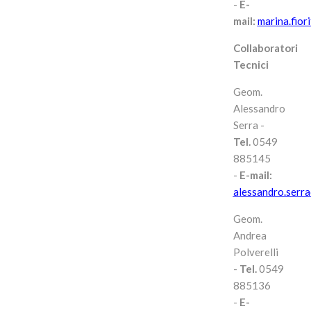
-
E-
mail:
marina.fio
Collaboratori
Tecnici
Geom.
Alessandro
Serra -
Tel.
0549
885145
-
E-mail:
alessandro.serr
Geom.
Andrea
Polverelli
-
Tel.
0549
885136
-
E-