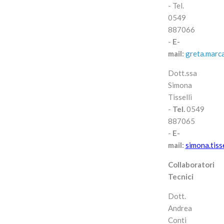
- Tel.
0549
887066
-
E-
mail:
greta.marc
Dott.ssa
Simona
Tisselli
-
Tel.
0549
887065
-
E-
mail:
simona.tiss
Collaboratori
Tecnici
Dott.
Andrea
Conti