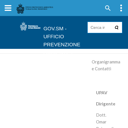
GOV.SM -
UFFICIO
PREVENZIONE
AMBIENTE E
VIGILANZA DEL
Organigramma
TERRITORIO
e Contatti
UPAV
Dirigente
Dott.
Omar