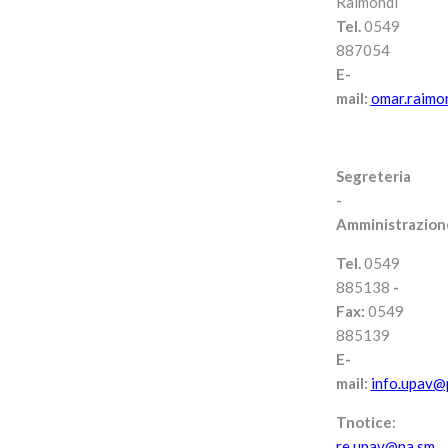
Raimondi
Tel.
0549
887054
E-
mail:
omar.raimo
Segreteria
-
Amministrazion
Tel.
0549
885138
-
Fax:
0549
885139
E-
mail:
info.upav@
Tnotice:
re.upav@pa.sm