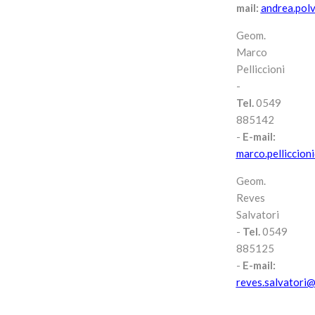
mail:
andrea.pol
Geom.
Marco
Pelliccioni
-
Tel.
0549
885142
-
E-mail:
marco.pelliccion
Geom.
Reves
Salvatori
-
Tel.
0549
885125
-
E-mail:
reves.salvatori