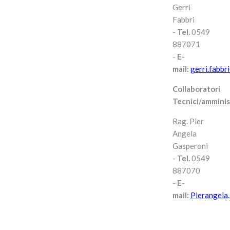
Gerri
Fabbri
-
Tel.
0549
887071
-
E-
mail:
gerri.fabbr
Collaboratori
Tecnici/amminis
Rag. Pier
Angela
Gasperoni
-
Tel.
0549
887070
-
E-
mail:
Pierangela