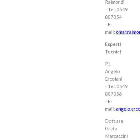
Raimondi
-
Tel.
0549
887054
-
E-
mail:
omar.raimo
Esperti
Tecnici
P.i.
Angelo
Ercolani
-
Tel.
0549
887056
-
E-
mail:
angelo.erc
Dott.ssa
Greta
Marcaccini