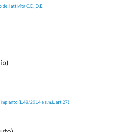
 dell’attività C.E._D.E.
io)
mpianto (L.48/2014 e s.m.i., art.27)
duto)