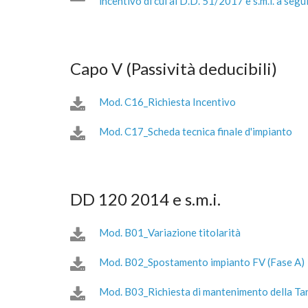
incentivo di cui al D.D. 51/2017 e s.m.i. a segu
Capo V (Passività deducibili)
Mod. C16_Richiesta Incentivo
Mod. C17_Scheda tecnica finale d'impianto
DD 120 2014 e s.m.i.
Mod. B01_Variazione titolarità
Mod. B02_Spostamento impianto FV (Fase A)
Mod. B03_Richiesta di mantenimento della Tar