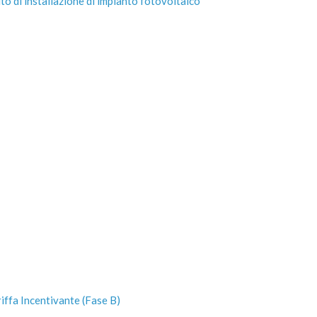
ito di installazione di impianto fotovoltaico
iffa Incentivante (Fase B)