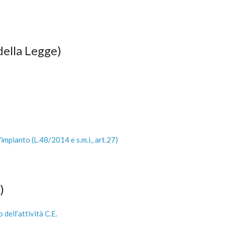
della Legge)
mpianto (L.48/2014 e s.m.i., art.27)
)
 dell’attività C.E.