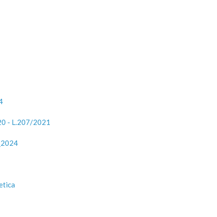
4
20 - L.207/2021
7_2024
etica