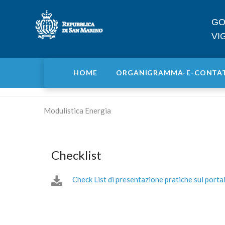
GO
VI
HOME
ORGANIGRAMMA-E-CONTA
Modulistica Energia
Checklist
Check List di presentazione pratiche sul por