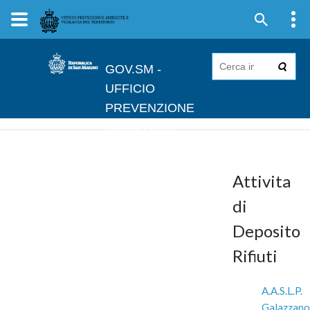
GOV.SM -
UFFICIO
PREVENZIONE
AMBIENTE E
VIGILANZA DEL
TERRITORIO
Attivita
di
Deposito
Rifiuti
A.A.S.L.P.
Galazzano