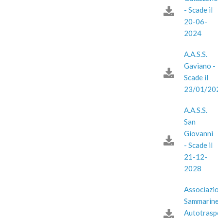
- Scade il
20-06-
2024
A.A.S.S.
Gaviano -
Scade il
23/01/20
A.A.S.S.
San
Giovanni
- Scade il
21-12-
2028
Associazi
Sammarin
Autotrasp