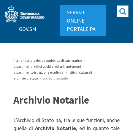
Repubblica
Mo
SERVIZI
di
ri
ONLINE
San
GOV.SM
PORTALE PA
Marino
home - portale della repubblica di san marino
>
dipartimenti, uffici pubblici ed enti autonomi
>
dipartimento istruzione e cultura
>
istituti culturali
>
archivio di stato
>
archivio notarile
Archivio Notarile
L’Archivio di Stato ha, tra le sue funzioni, anche
quella di
Archivio Notarile
, ed in quanto tale