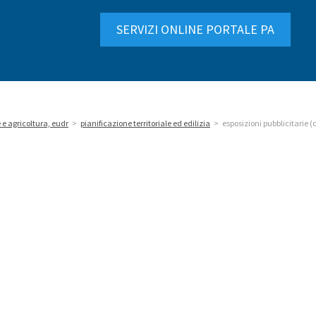
SERVIZI ONLINE PORTALE PA
 e agricoltura, eudr
>
pianificazione territoriale ed edilizia
>
esposizioni pubblicitarie (