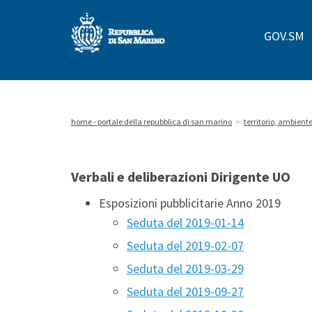
Repubblica
GOV.SM
di
San
Marino
home - portale della repubblica di san marino
>
territorio, ambiente
Verbali e deliberazioni Dirigente UO
Esposizioni pubblicitarie Anno 2019
Seduta del 2019-01-14
Seduta del 2019-02-07
Seduta del 2019-03-29
Seduta del 2019-09-27