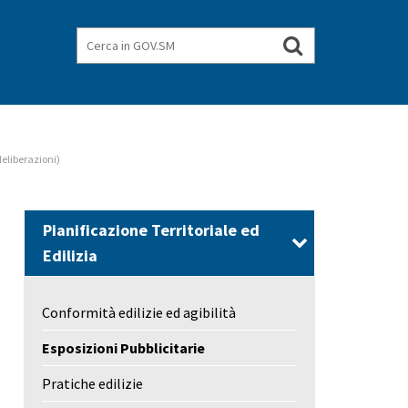
Cerca
Cerca
nel
in
GOV.SM
sito
deliberazioni)
Pianificazione Territoriale ed
Edilizia
Conformità edilizie ed agibilità
Esposizioni Pubblicitarie
Pratiche edilizie