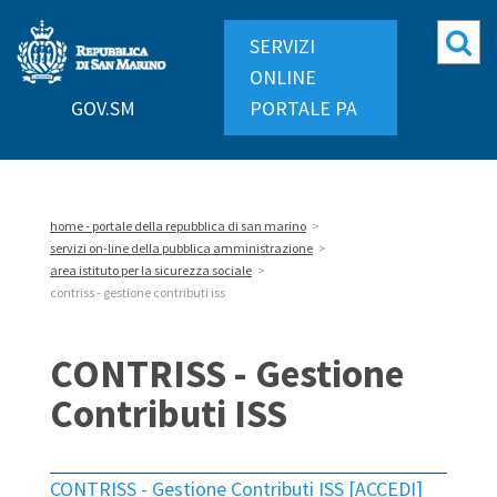
Repubblica
Mo
SERVIZI
di
ri
ONLINE
San
GOV.SM
PORTALE PA
Marino
home - portale della repubblica di san marino
>
servizi on-line della pubblica amministrazione
>
area istituto per la sicurezza sociale
>
contriss - gestione contributi iss
CONTRISS - Gestione
Contributi ISS
CONTRISS - Gestione Contributi ISS [ACCEDI]