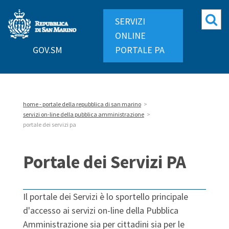
Repubblica
Mo
SERVIZI
di
ri
ONLINE
San
GOV.SM
PORTALE PA
Marino
home - portale della repubblica di san marino
>
servizi on-line della pubblica amministrazione
>
portale dei servizi pa
Portale dei Servizi PA
Il portale dei Servizi è lo sportello principale
d'accesso ai servizi on-line della Pubblica
Amministrazione sia per cittadini sia per le