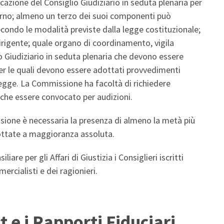
azione del Consiglio Giudiziario in seduta plenaria per
iorno; almeno un terzo dei suoi componenti può
econdo le modalità previste dalla legge costituzionale;
irigente; quale organo di coordinamento, vigila
io Giudiziario in seduta plenaria che devono essere
er le quali devono essere adottati provvedimenti
a legge. La Commissione ha facoltà di richiedere
nche essere convocato per audizioni.
ssione è necessaria la presenza di almeno la metà più
ottate a maggioranza assoluta.
e per gli Affari di Giustizia i Consiglieri iscritti
ercialisti e dei ragionieri.
t e i Rapporti Fiduciari