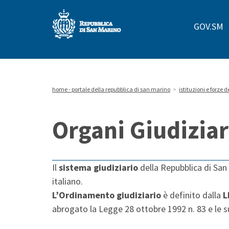
Repubblica
GOV.SM
di
San
Marino
home - portale della repubblica di san marino
>
istituzioni e forze d
Organi Giudiziar
Il
sistema giudiziario
della Repubblica di San
italiano.
L’Ordinamento giudiziario
è definito dalla
L
abrogato la Legge 28 ottobre 1992 n. 83 e le s