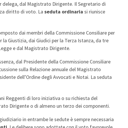
 delega, dal Magistrato Dirigente. Il Segretario di
za diritto di voto. La
seduta ordinaria
si riunisce
omposto dai membri della Commissione Consiliare per
er la Giustizia, dai Giudici per la Terza Istanza, da tre
Legge e dal Magistrato Dirigente.
assenza, dal Presidente della Commissione Consiliare
discussione sulla Relazione annuale del Magistrato
residente dell’Ordine degli Avvocati e Notai. La seduta
 Reggenti di loro iniziativa o su richiesta del
strato Dirigente o di almeno un terzo dei componenti.
o giudiziario in entrambe le sedute è sempre necessaria
nti
. Le delibere sono adottate con il voto favorevole