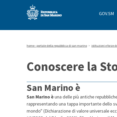
Repubblica
GOV.SM
di
San
Marino
home - portale della repubblica di san marino
>
istituzioni e forze d
Conoscere la Sto
San Marino è
San Marino è
una delle più antiche repubbliche
rappresentando una tappa importante dello svil
mondo" (Dichiarazione di valore universale ec