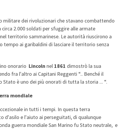
po militare dei rivoluzionari che stavano combattendo
on circa 2.000 soldati per sfuggire alle armate
 nel territorio sammarinese. Le autorità riuscirono a
 tempo ai garibaldini di lasciare il territorio senza
dino onorario
Lincoln
nel
1861
dimostrò la sua
ndo fra l'altro ai Capitani Reggenti “.. Benché il
tato è uno dei più onorati di tutta la storia ... “.
guerra mondiale
cezionale in tutti i tempi. In questa terra
to d'asilo e l'aiuto ai perseguitati, di qualunque
conda guerra mondiale San Marino fu Stato neutrale, e