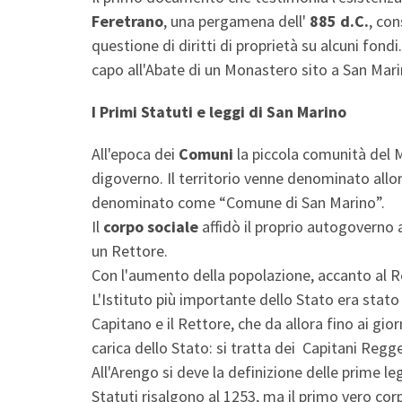
Feretrano
, una pergamena dell'
885 d.C.
, con
questione di diritti di proprietà su alcuni fondi
capo all'Abate di un Monastero sito a San Mari
I Primi Statuti e leggi di San Marino
All'epoca dei
Comuni
la piccola comunità del 
digoverno. Il territorio venne denominato all
denominato come “Comune di San Marino”.
Il
corpo sociale
affidò il proprio autogoverno a
un Rettore.
Con l'aumento della popolazione, accanto al 
L'Istituto più importante dello Stato era stato
Capitano e il Rettore, che da allora fino ai gio
carica dello Stato: si tratta dei Capitani Regge
All'Arengo si deve la definizione delle prime legg
Statuti risalgono al 1253, ma il primo vero corp