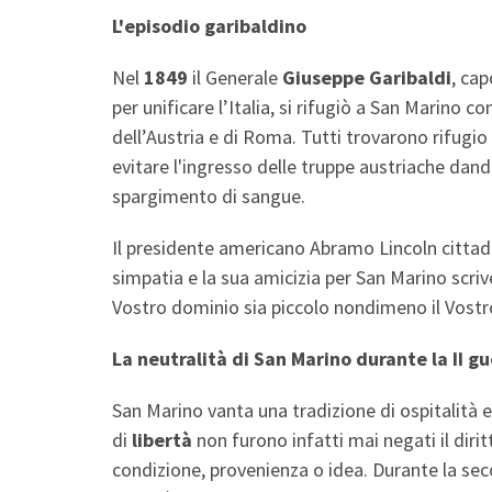
L'episodio garibaldino
Nel
1849
il Generale
Giuseppe Garibaldi
, ca
per unificare l’Italia, si rifugiò a San Marino c
dell’Austria e di Roma. Tutti trovarono rifugio
evitare l'ingresso delle truppe austriache dando
spargimento di sangue.
Il presidente americano Abramo Lincoln citta
simpatia e la sua amicizia per San Marino scrive
Vostro dominio sia piccolo nondimeno il Vostro S
La neutralità di San Marino durante la II 
San Marino vanta una tradizione di ospitalità ec
di
libertà
non furono infatti mai negati il dirit
condizione, provenienza o idea. Durante la se