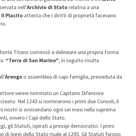
servata nell'
Archivio di Stato
relativa a una
.
Il Placito
attesta che i diritti di proprietà facevano
no.
Monte Titano cominciò a delineare una propria forma
ora
“Terra di San Marino”
, in seguito risulta
ll'
Arengo
o assemblea di capi-famiglia, presieduta da
Rettore venne nominato un Capitano Difensore.
 creato. Nel 1243 si nominarono i primi due Consoli, il
rni nostri si avvicendano ogni sei mesi nella suprema
nti, ovvero i Capi dello Stato.
i, gli Statuti, ispirati a principi democratici. I primi
o di leggi dello Stato risale al 1295. Gli Statuti furono