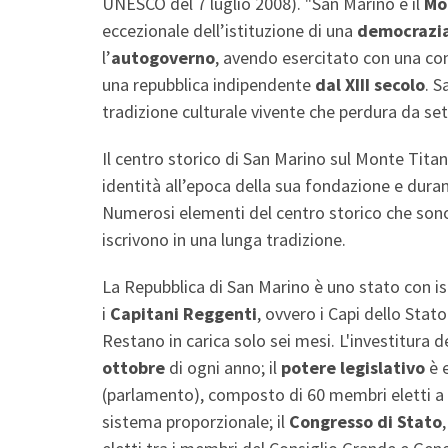
UNESCO del 7 luglio 2008). "San Marino e il
Mo
eccezionale dell’istituzione di una
democrazia
l’
autogoverno
, avendo esercitato con una cont
una repubblica indipendente
dal XIII secolo
. S
tradizione culturale vivente che perdura da set
Il centro storico di San Marino sul Monte Titan
identità all’epoca della sua fondazione e duran
Numerosi elementi del centro storico che sono 
iscrivono in una lunga tradizione.
La Repubblica di San Marino è uno stato con isti
i
Capitani Reggenti
, ovvero i Capi dello Stat
Restano in carica solo sei mesi. L'investitura d
ottobre
di ogni anno; il
potere legislativo
è 
(parlamento), composto di 60 membri eletti a s
sistema proporzionale; il
Congresso di Stato