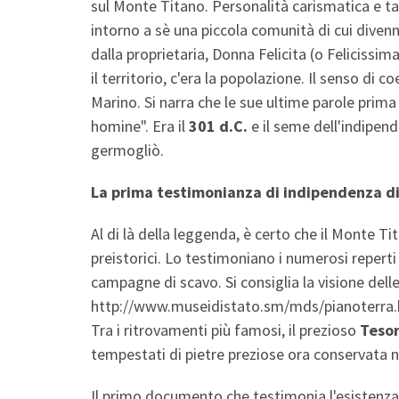
sul Monte Titano. Personalità carismatica e t
intorno a sè una piccola comunità di cui divenn
dalla proprietaria, Donna Felicita (o Felicissima
il territorio, c'era la popolazione. Il senso di
Marino. Si narra che le sue ultime parole prima
homine". Era il
301 d.C.
e il seme dell'indipend
germogliò.
La prima testimonianza di indipendenza d
Al di là della leggenda, è certo che il Monte Ti
preistorici. Lo testimoniano i numerosi reperti 
campagne di scavo. Si consiglia la visione dell
http://www.museidistato.sm/mds/pianoterra
Tra i ritrovamenti più famosi, il prezioso
Teso
tempestati di pietre preziose ora conservata 
Il primo documento che testimonia l'esistenza