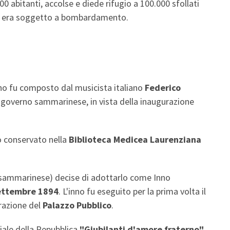
 abitanti, accolse e diede rifugio a 100.000 sfollati
 che era soggetto a bombardamento.
no fu composto dal musicista italiano
Federico
l governo sammarinese, in vista della inaugurazione
o conservato nella
Biblioteca Medicea Laurenziana
sammarinese) decise di adottarlo come Inno
ettembre 1894
. L'inno fu eseguito per la prima volta il
urazione del
Palazzo Pubblico
.
iale della Repubblica
"Giubilanti d'amore fraterno"
,