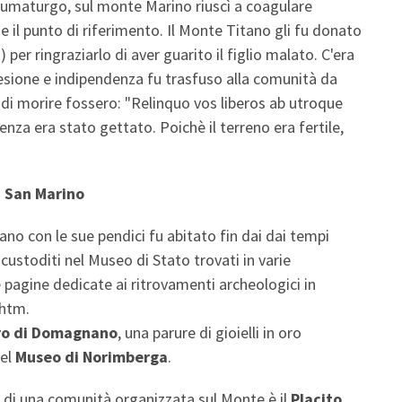
aumaturgo, sul monte Marino riuscì a coagulare
e il punto di riferimento. Il Monte Titano gli fu donato
) per ringraziarlo di aver guarito il figlio malato. C'era
 coesione e indipendenza fu trasfuso alla comunità da
 di morire fossero: "Relinquo vos liberos ab utroque
enza era stato gettato. Poichè il terreno era fertile,
i San Marino
tano con le sue pendici fu abitato fin dai dai tempi
custoditi nel Museo di Stato trovati in varie
e pagine dedicate ai ritrovamenti archeologici in
.htm.
ro di Domagnano
, una parure di gioielli in oro
nel
Museo di Norimberga
.
 di una comunità organizzata sul Monte è il
Placito