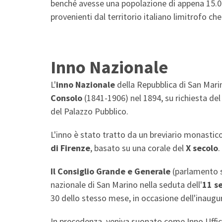
benché avesse una popolazione di appena 15.000
provenienti dal territorio italiano limitrofo
Inno Nazionale
L'
inno Nazionale
della Repubblica di San Mari
Consolo
(1841-1906) nel 1894, su richiesta de
del Palazzo Pubblico.
L'inno è stato tratto da un breviario monastic
di Firenze
, basato su una corale del
X secolo
.
Il Consiglio Grande e Generale
(parlamento 
nazionale di San Marino nella seduta dell'
11 s
30 dello stesso mese, in occasione dell'inaug
In precedenza, veniva suonato come Inno Uffic