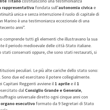
nte Titano
costituiscono una testimonianza
 rappresentativa
fondata sull’
autonomia civica
e
inuità unica e senza interruzione il ruolo di capitale di
an Marino è una testimonianza eccezionale di una
tecento anni".
o comprende tutti gli elementi che illustravano la sua
te il periodo medioevale delle città-Stato italiane.
stati conservati oppure, che sono stati restaurati, si
tuzioni peculiari. Le più alte cariche dello stato sono:
o. Sono due ed esercitano il potere collegialmente.
ei Capitani Reggenti avviene il
1 aprile
e il
1
esercitato dal
Consiglio Grande e Generale
,
uffragio universale diretto ogni cinque anni con
,
organo esecutivo
formato da 9 Segretari di Stato