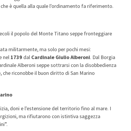
0, che è quella alla quale l'ordinamento fa riferimento.
secoli il popolo del Monte Titano seppe fronteggiare
pata militarmente, ma solo per pochi mesi:
e nel
1739
dal
Cardinale Giulio Alberoni
. Dal Borgia
 Cardinale Alberoni seppe sottrarsi con la disobbedienza
, che riconobbe il buon diritto di San Marino
Marino
ia, doni e l'estensione del territorio fino al mare. I
argizioni, ma rifiutarono con istintiva saggezza
ni”.