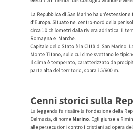
eletti tra i membri del Consiglio Grande e Gen
La Repubblica di San Marino ha un'estensione te
d'Europa. Situato nel centro-nord della penisol
circa 10 chilometri dalla riviera adriatica. Il te
Romagna e Marche.
Capitale dello Stato è la Città di San Marino. La 
Monte Titano, sulle cui cime svettano le tipiche 
Il clima è temperato, caratterizzato da precipit
parte alta del territorio, sopra i 5/600 m.
Cenni storici sulla Re
La leggenda fa risalire la fondazione della Repu
Dalmazia, di nome
Marino
. Egli giunse a Rimin
alle persecuzioni contro i cristiani ad opera de