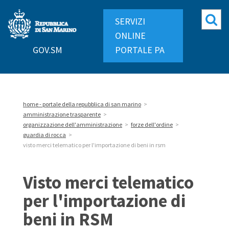
Repubblica
Mo
SERVIZI
di
ri
ONLINE
San
GOV.SM
PORTALE PA
Marino
home - portale della repubblica di san marino
>
amministrazione trasparente
>
organizzazione dell'amministrazione
>
forze dell'ordine
>
guardia di rocca
>
visto merci telematico per l'importazione di beni in rsm
Visto merci telematico
per l'importazione di
beni in RSM