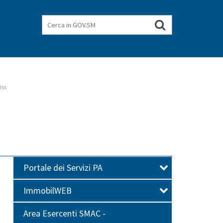
Cerca
Cerca
nel
in
GOV.SM
sito
iss
Portale dei Servizi PA
ImmobilWEB
Area Esercenti SMAC -