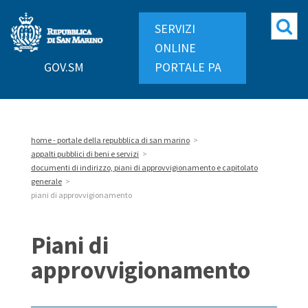
Repubblica
Mo
SERVIZI
di
ri
ONLINE
San
GOV.SM
PORTALE PA
Marino
home - portale della repubblica di san marino
>
appalti pubblici di beni e servizi
>
documenti di indirizzo, piani di approvvigionamento e capitolato
generale
>
piani di approvvigionamento
Piani di
approvvigionamento