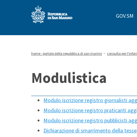
Repubblica
GOV.SM
di
San
Marino
home - portale della repubblica di san marino
>
consulta per l'inf
Modulistica
Modulo iscrizione registro giornalisti ag
Modulo iscrizione registro praticanti agg
Modulo iscrizione registro pubblicisti ag
Dichiarazione di smarrimento della tesse