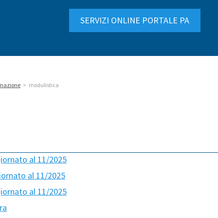
SERVIZI ONLINE PORTALE PA
ormazione
>
modulistica
giornato al 11/2025
iornato al 11/2025
giornato al 11/2025
ra