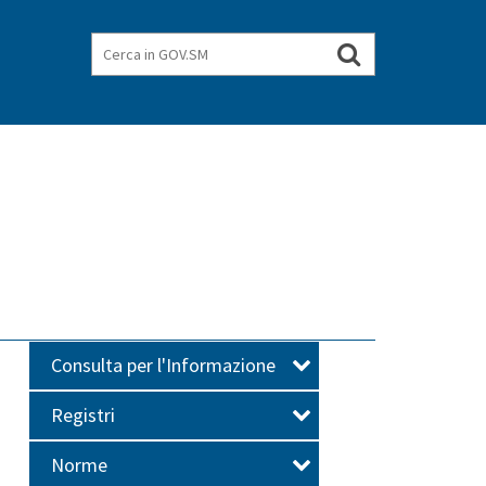
Cerca
Cerca
nel
in
GOV.SM
sito
Consulta per l'Informazione
Registri
Norme