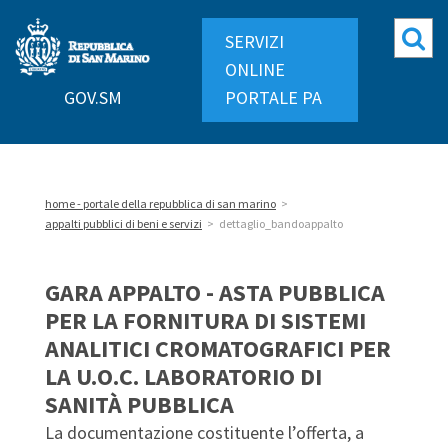
Repubblica
Mo
SERVIZI
di
ri
ONLINE
San
GOV.SM
PORTALE PA
Marino
home - portale della repubblica di san marino
>
appalti pubblici di beni e servizi
>
dettaglio_bandoappalto
GARA APPALTO - ASTA PUBBLICA
PER LA FORNITURA DI SISTEMI
ANALITICI CROMATOGRAFICI PER
LA U.O.C. LABORATORIO DI
SANITÀ PUBBLICA
La documentazione costituente l’offerta, a