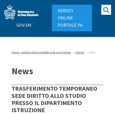
Repubblica
Mo
SERVIZI
di
ri
ONLINE
San
GOV.SM
PORTALE PA
Marino
home - portale della repubblica di san marino
>
notizie
>
news
News
TRASFERIMENTO TEMPORANEO
SEDE DIRITTO ALLO STUDIO
PRESSO IL DIPARTIMENTO
ISTRUZIONE