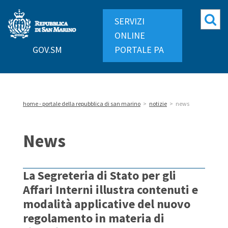
Repubblica
Mo
SERVIZI
di
ri
ONLINE
San
GOV.SM
PORTALE PA
Marino
home - portale della repubblica di san marino
>
notizie
>
news
News
La Segreteria di Stato per gli
Affari Interni illustra contenuti e
modalità applicative del nuovo
regolamento in materia di